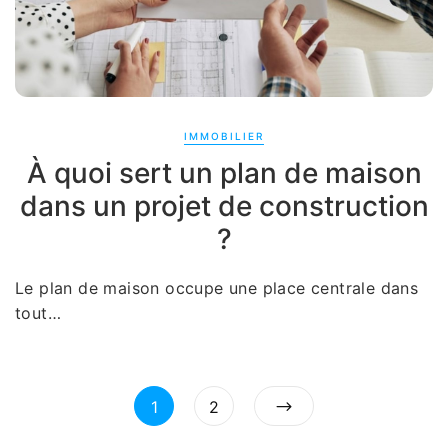
IMMOBILIER
À quoi sert un plan de maison
dans un projet de construction
?
Le plan de maison occupe une place centrale dans
tout…
Pagination
Page
Page
1
2
des