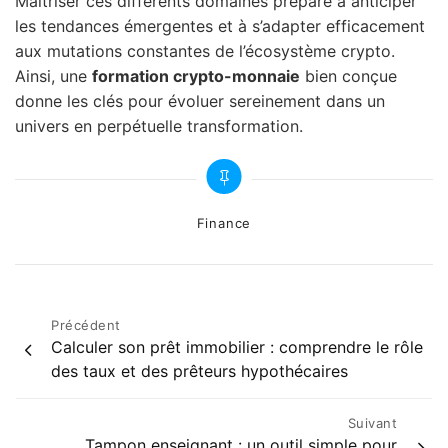
Maîtriser ces différents domaines prépare à anticiper
les tendances émergentes et à s’adapter efficacement
aux mutations constantes de l’écosystème crypto.
Ainsi, une
formation crypto-monnaie
bien conçue
donne les clés pour évoluer sereinement dans un
univers en perpétuelle transformation.
Categories
Finance
Navigation
Précédent
Calculer son prêt immobilier : comprendre le rôle
de
des taux et des prêteurs hypothécaires
l’article
Suivant
Tampon enseignant : un outil simple pour