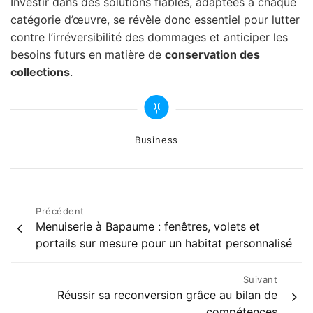
Investir dans des solutions fiables, adaptées à chaque
catégorie d’œuvre, se révèle donc essentiel pour lutter
contre l’irréversibilité des dommages et anticiper les
besoins futurs en matière de
conservation des
collections
.
Categories
Business
Navigation
Précédent
Menuiserie à Bapaume : fenêtres, volets et
de
portails sur mesure pour un habitat personnalisé
l’article
Suivant
Réussir sa reconversion grâce au bilan de
compétences