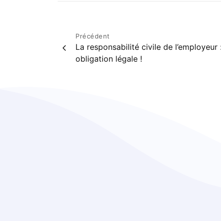
Navigation
Précédent
La responsabilité civile de l’employeur 
de
obligation légale !
l’article