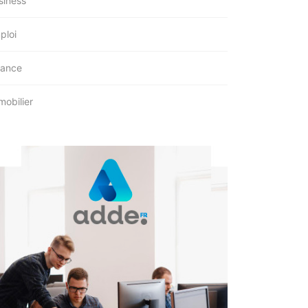
siness
ploi
nance
mobilier