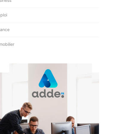
siness
ploi
nance
mobilier