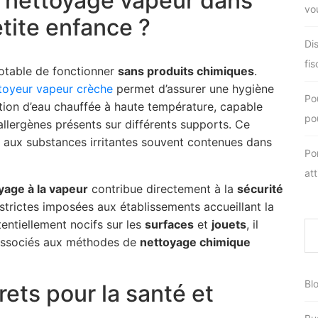
le nettoyage vapeur dans
vo
etite enfance ?
Di
fis
otable de fonctionner
sans produits chimiques
.
toyeur vapeur crèche
permet d’assurer une hygiène
Po
ation d’eau chauffée à haute température, capable
pou
allergènes présents sur différents supports. Ce
ts aux substances irritantes souvent contenues dans
Po
at
yage à la vapeur
contribue directement à la
sécurité
strictes imposées aux établissements accueillant la
tentiellement nocifs sur les
surfaces
et
jouets
, il
 associés aux méthodes de
nettoyage chimique
Bl
ets pour la santé et