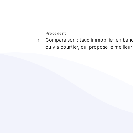
Navigation
Précédent
Comparaison : taux immobilier en ban
de
ou via courtier, qui propose le meilleur
l’article