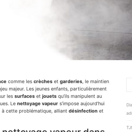
nce
comme les
crèches
et
garderies
, le maintien
jeu majeur. Les jeunes enfants, particulièrement
sur les
surfaces
et
jouets
qu’ils manipulent au
ques. Le
nettoyage vapeur
s’impose aujourd’hui
Di
e
à cette problématique, alliant
désinfection
et
ad
TJ