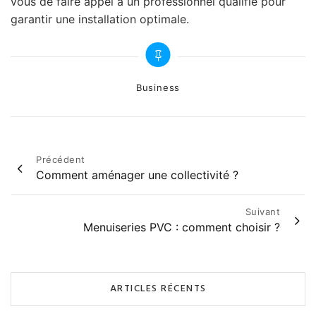
vous de faire appel à un professionnel qualifié pour
garantir une installation optimale.
Categories
Business
Navigation
Précédent
Comment aménager une collectivité ?
de
l’article
Suivant
Menuiseries PVC : comment choisir ?
ARTICLES RÉCENTS