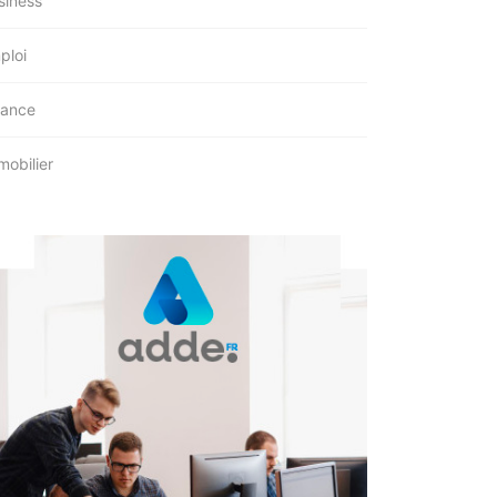
siness
ploi
nance
mobilier