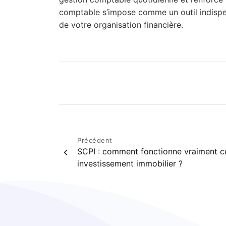
comptable s’impose comme un outil indispen
de votre organisation financière.
C
Navigation
Précédent
SCPI : comment fonctionne vraiment c
de
investissement immobilier ?
l’article