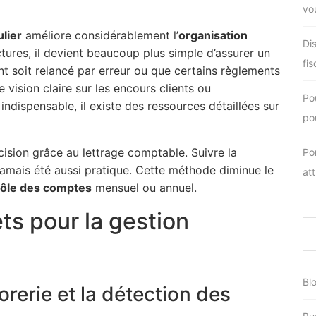
vo
lier
améliore considérablement l’
organisation
Di
ctures, il devient beaucoup plus simple d’assurer un
fis
ient soit relancé par erreur ou que certains règlements
vision claire sur les encours clients ou
Po
indispensable, il existe des ressources détaillées sur
pou
ision grâce au lettrage comptable. Suivre la
Po
jamais été aussi pratique. Cette méthode diminue le
at
rôle des comptes
mensuel ou annuel.
ts pour la gestion
Bl
orerie et la détection des