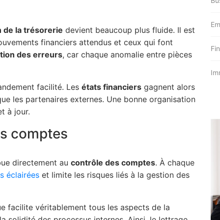
Bu
Em
 de la trésorerie
devient beaucoup plus fluide. Il est
mouvements financiers attendus et ceux qui font
Fi
tion des erreurs
, car chaque anomalie entre pièces
Im
andement facilité. Les
états financiers
gagnent alors
on que les partenaires externes. Une bonne organisation
t à jour.
des comptes
bue directement au
contrôle des comptes
. À chaque
s éclairées
et limite les risques liés à la gestion des
e facilite véritablement tous les aspects de la
 solidité des processus internes. Ainsi, le lettrage