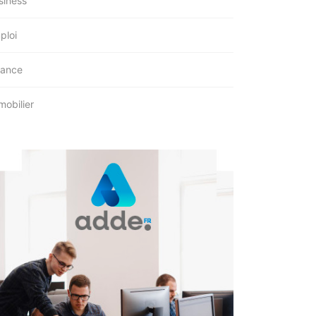
siness
ploi
nance
mobilier