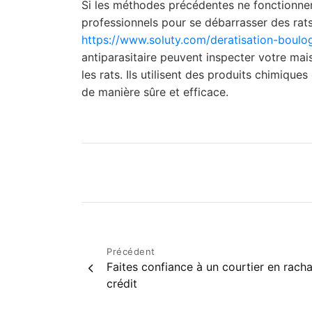
Si les méthodes précédentes ne fonctionnen
professionnels pour se débarrasser des rats
https://www.soluty.com/deratisation-boulog
antiparasitaire peuvent inspecter votre mai
les rats. Ils utilisent des produits chimique
de manière sûre et efficace.
Navigation
Précédent
Faites confiance à un courtier en rach
de
crédit
l’article