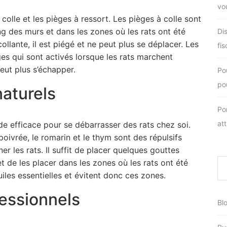
vo
 colle et les pièges à ressort. Les pièges à colle sont
ong des murs et dans les zones où les rats ont été
Di
collante, il est piégé et ne peut plus se déplacer. Les
fis
ges qui sont activés lorsque les rats marchent
peut plus s’échapper.
Po
pou
naturels
Po
at
de efficace pour se débarrasser des rats chez soi.
poivrée, le romarin et le thym sont des répulsifs
ner les rats. Il suffit de placer quelques gouttes
et de les placer dans les zones où les rats ont été
uiles essentielles et évitent donc ces zones.
fessionnels
Bl