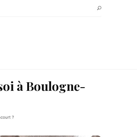
soi à Boulogne-
ncourt ?